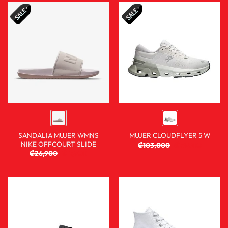
SANDALIA MUJER WMNS
MUJER CLOUDFLYER 5 W
NIKE OFFCOURT SLIDE
₡
103,000
₡
76,900
₡
26,900
₡
17,900