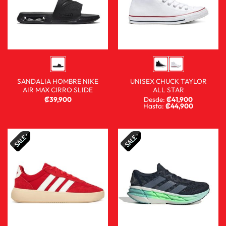
SANDALIA HOMBRE NIKE
UNISEX CHUCK TAYLOR
AIR MAX CIRRO SLIDE
ALL STAR
₡
39,900
Desde:
₡
41,900
Hasta:
₡
44,900