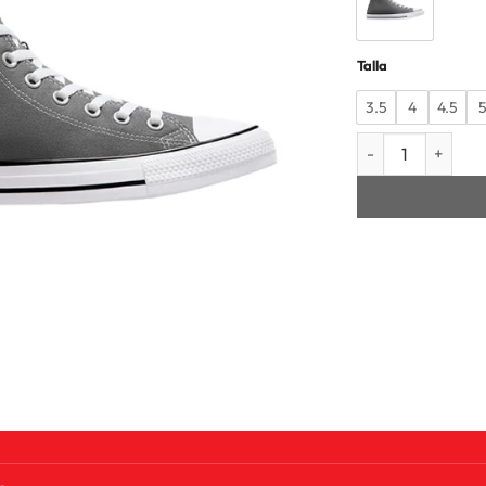
Talla
3.5
4
4.5
UNISEX CHUCK TA