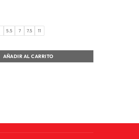
5
5.5
7
7.5
11
YLOR ALL STAR cantidad
AÑADIR AL CARRITO