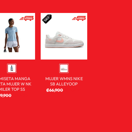
MISETA MANGA
MUJER WMNS NIKE
TA MUJER W NK
SB ALLEYOOP
MILER TOP SS
₡
66,900
₡
29,900
19,900
₡
9,900