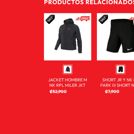
PRODUCTOS RELACIONADO
JACKET HOMBRE M
SHORT JR Y NK
NK RPL MILER JKT
PARK III SHORT 
₡
52,900
₡
41,900
₡
7,900
₡
4,90