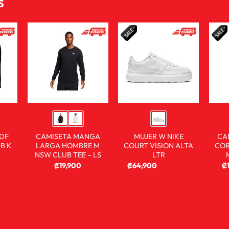
S
 DF
CAMISETA MANGA
MUJER W NIKE
CA
NB K
LARGA HOMBRE M
COURT VISION ALTA
COR
NSW CLUB TEE – LS
LTR
0
₡
19,900
₡
64,900
₡
23,900
₡