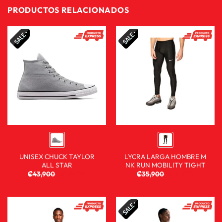
PRODUCTOS RELACIONADOS
UNISEX CHUCK TAYLOR
LYCRA LARGA HOMBRE M
ALL STAR
NK RUN MOBILITY TIGHT
₡
43,900
₡
29,900
₡
35,900
₡
13,900