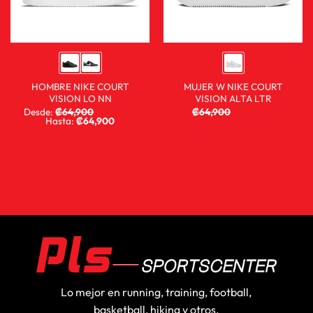
HOMBRE NIKE COURT
MUJER W NIKE COURT
VISION LO NN
VISION ALTA LTR
Desde:
₡
64,900
₡
29,900
₡
64,900
₡
23,900
Hasta:
₡
64,900
Lo mejor en running, training, football,
basketball, hiking y otros.