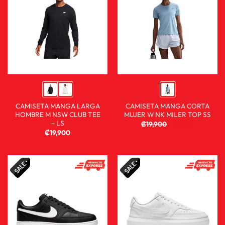
CAMISETA MANGA LARGA
CAMISETA MANGA CORTA
HOMBRE M NSW CLUB TEE
MUJER W NK MILER TOP SS
– LS
₡
19,900
₡
9,900
₡
19,900