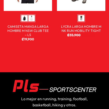
CAMISETA MANGA LARGA
LYCRA LARGA HOMBRE M
HOMBRE M NSW CLUB TEE
NK RUN MOBILITY TIGHT
– LS
₡
35,900
₡
13,900
₡
19,900
Lo mejor en running, training, football,
basketball, hiking y otros.