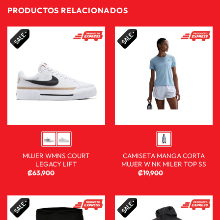
PRODUCTOS RELACIONADOS
MUJER WMNS COURT
CAMISETA MANGA CORTA
LEGACY LIFT
MUJER W NK MILER TOP SS
₡
63,900
₡
29,900
₡
19,900
₡
9,900