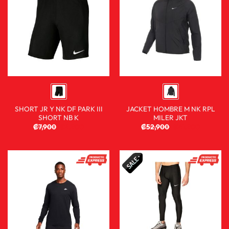
SHORT JR Y NK DF PARK III
JACKET HOMBRE M NK RPL
SHORT NB K
MILER JKT
₡
7,900
₡
4,900
₡
52,900
₡
41,900