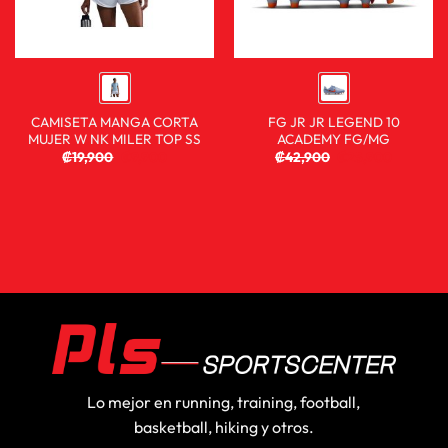
CAMISETA MANGA CORTA
FG JR JR LEGEND 10
MUJER W NK MILER TOP SS
ACADEMY FG/MG
₡
19,900
₡
9,900
₡
42,900
₡
25,900
Lo mejor en running, training, football,
basketball, hiking y otros.