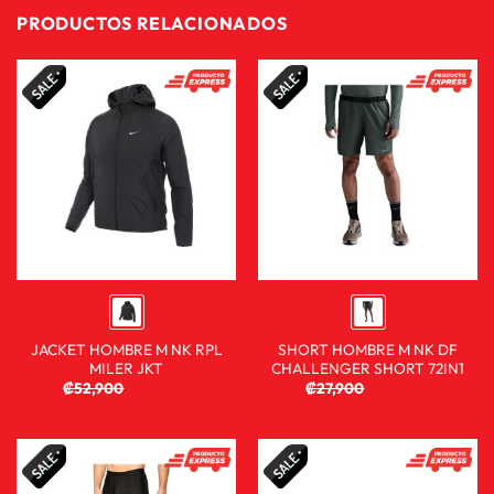
PRODUCTOS RELACIONADOS
JACKET HOMBRE M NK RPL
SHORT HOMBRE M NK DF
MILER JKT
CHALLENGER SHORT 72IN1
₡
52,900
₡
41,900
₡
27,900
₡
13,900