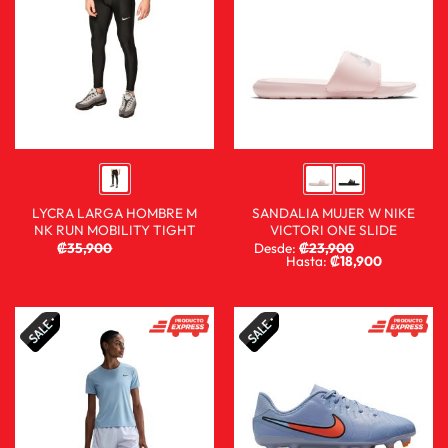
LYCRA LARGA HOMBRE M
SANDALIA MUJER W NIKE
NK RUN MOBILITY TIGHT
VICTORI ONE SLIDE
₡
35,900
₡
13,900
Desde:
₡
23,900
₡
15,900
Hasta:
₡
18,900