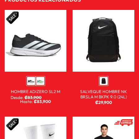
SALVEQUE HOMBRE NK
HOMBRE ADIZERO SL2 M
BRSLA M BKPK 9.0 (24L)
Desde:
₡
83,900
₡
59,900
Hasta:
₡
83,900
₡
29,900