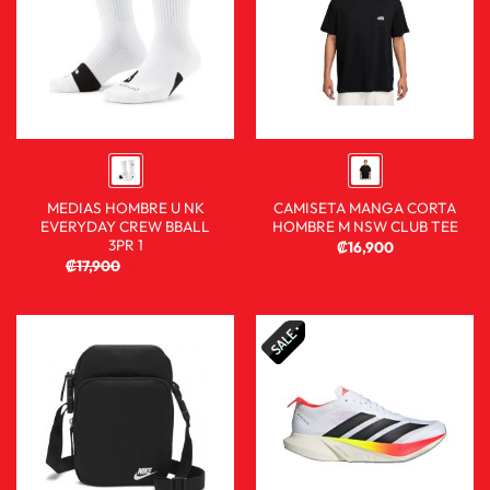
MEDIAS HOMBRE U NK
CAMISETA MANGA CORTA
EVERYDAY CREW BBALL
HOMBRE M NSW CLUB TEE
3PR 1
₡
16,900
₡
17,900
₡
12,900