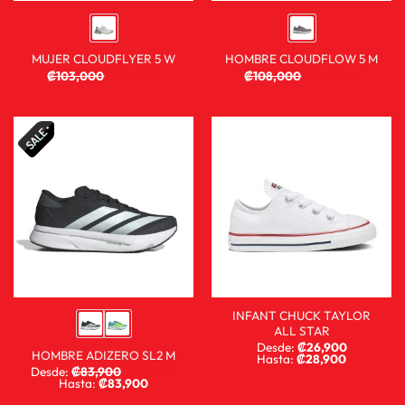
MUJER CLOUDFLYER 5 W
HOMBRE CLOUDFLOW 5 M
₡
103,000
₡
76,900
₡
108,000
₡
80,900
INFANT CHUCK TAYLOR
ALL STAR
Desde:
₡
26,900
HOMBRE ADIZERO SL2 M
Hasta:
₡
28,900
Desde:
₡
83,900
₡
59,900
Hasta:
₡
83,900