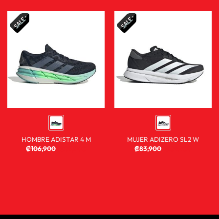
HOMBRE ADISTAR 4 M
MUJER ADIZERO SL2 W
₡
106,900
₡
59,900
₡
83,900
₡
59,900