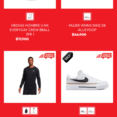
MEDIAS HOMBRE U NK
MUJER WMNS NIKE SB
EVERYDAY CREW BBALL
ALLEYOOP
3PR 1
₡
66,900
₡
29,900
₡
17,900
₡
12,900