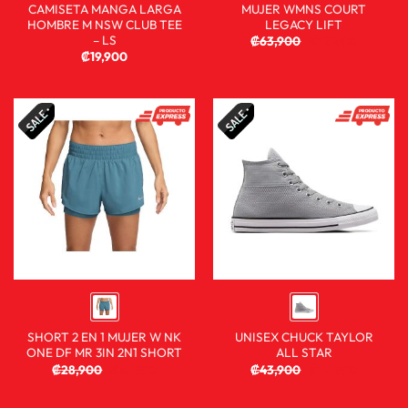
CAMISETA MANGA LARGA
MUJER WMNS COURT
HOMBRE M NSW CLUB TEE
LEGACY LIFT
– LS
₡
63,900
₡
29,900
₡
19,900
SHORT 2 EN 1 MUJER W NK
UNISEX CHUCK TAYLOR
ONE DF MR 3IN 2N1 SHORT
ALL STAR
₡
28,900
₡
15,900
₡
43,900
₡
29,900