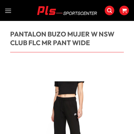
Saltar
al
contenido
PANTALON BUZO MUJER W NSW
CLUB FLC MR PANT WIDE