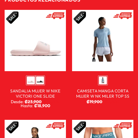
SANDALIA MUJER W NIKE
CAMISETA MANGA CORTA
VICTORI ONE SLIDE
MUJER W NK MILER TOP SS
Desde:
₡
23,900
₡
15,900
₡
19,900
₡
9,900
Hasta:
₡
18,900