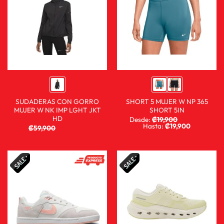
SUDADERAS CON GORRO
SHORT 5 MUJER W NP 365
MUJER W NK IMP LGHT JKT
SHORT 5IN
HD
Desde:
₡
19,900
₡
9,900
Hasta:
₡
19,900
₡
59,900
₡
39,900