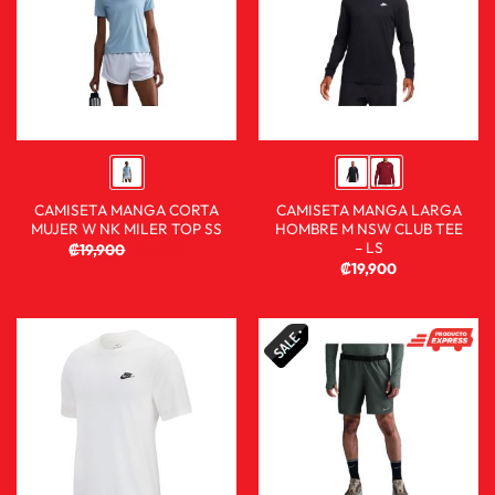
CAMISETA MANGA CORTA
CAMISETA MANGA LARGA
MUJER W NK MILER TOP SS
HOMBRE M NSW CLUB TEE
– LS
₡
19,900
₡
9,900
₡
19,900