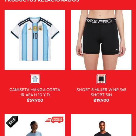
CAMISETA MANGA CORTA
SHORT 5 MUJER W NP 365
JR AFA H 10 Y D
SHORT 5IN
₡
59,900
₡
19,900