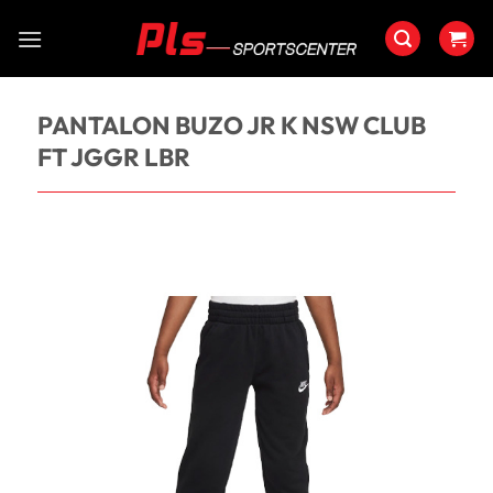
Saltar
al
contenido
PANTALON BUZO JR K NSW CLUB
FT JGGR LBR