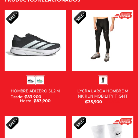
LYCRA LARGA HOMBRE M
HOMBRE ADIZERO SL2 M
NK RUN MOBILITY TIGHT
Desde:
₡
83,900
₡
59,900
Hasta:
₡
83,900
₡
35,900
₡
13,900