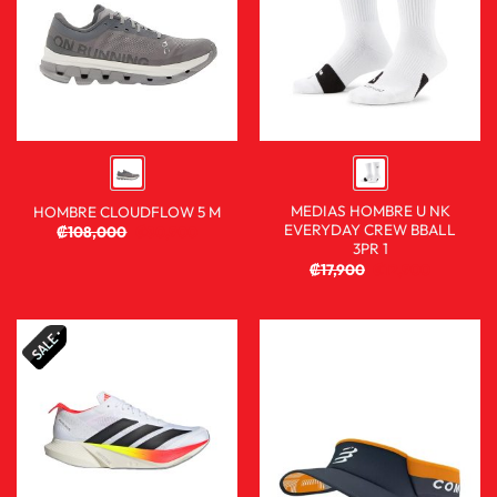
MEDIAS HOMBRE U NK
HOMBRE CLOUDFLOW 5 M
EVERYDAY CREW BBALL
₡
108,000
₡
80,900
3PR 1
₡
17,900
₡
12,900