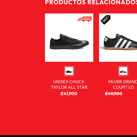
PRODUCTOS RELACIONADO
UNISEX CHUCK
MUJER GRAN
TAYLOR ALL STAR
COURT LO
₡
41,900
₡
49,900
₡
39,