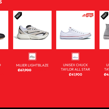
S
D
UNISEX CHUCK
U
MUJER LIGHTBLAZE
TAYLOR ALL STAR
TA
₡
67,900
₡
36,900
900
₡
41,900
₡
4