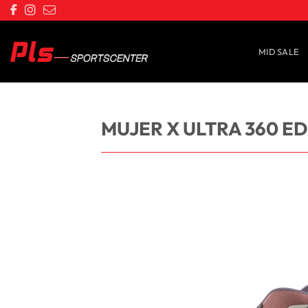
Saltar
al
contenido
MID SALE
MUJER X ULTRA 360 E