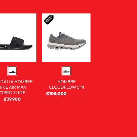
DALIA HOMBRE
HOMBRE
NIKE AIR MAX
CLOUDFLOW 5 M
CIRRO SLIDE
₡
108,000
₡
80,900
₡
39,900