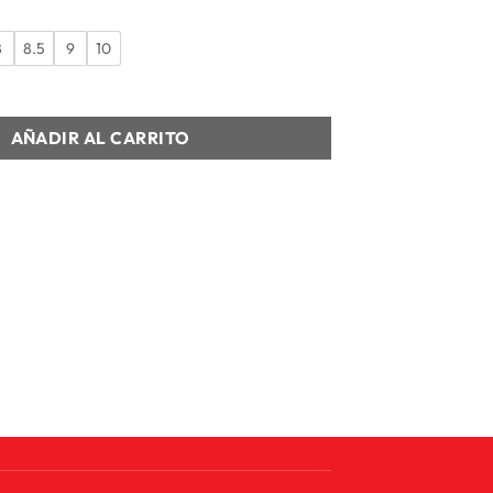
8
8.5
9
10
60 EDGE MID GORE-TEX cantidad
AÑADIR AL CARRITO