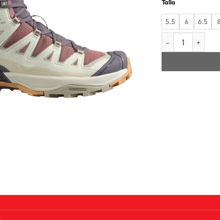
Talla
5.5
6
6.5
MUJER X ULTRA 3