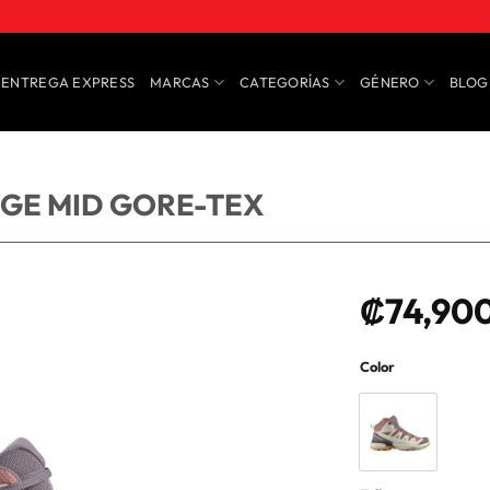
ENTREGA EXPRESS
MARCAS
CATEGORÍAS
GÉNERO
BLOG
DGE MID GORE-TEX
₡
74,90
Color