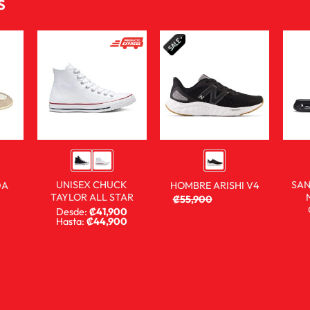
S
UNISEX CHUCK
SAN
DA
HOMBRE ARISHI V4
TAYLOR ALL STAR
₡
55,900
₡
38,900
Desde:
₡
41,900
Hasta:
₡
44,900