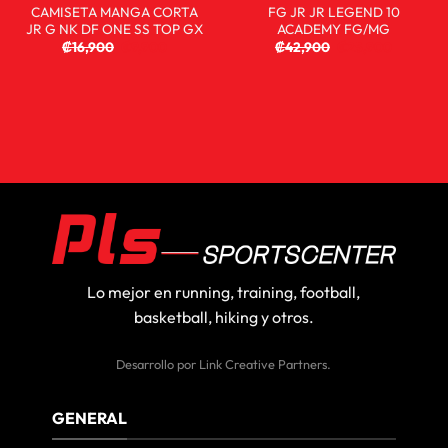
CAMISETA MANGA CORTA
FG JR JR LEGEND 10
JR G NK DF ONE SS TOP GX
ACADEMY FG/MG
₡
16,900
₡
9,900
₡
42,900
₡
25,900
Lo mejor en running, training, football,
basketball, hiking y otros.
Desarrollo por
Link Creative Partners
.
GENERAL