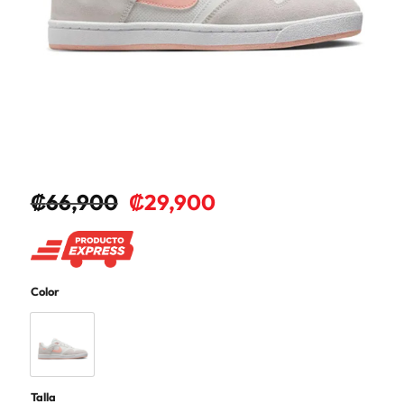
₡
66,900
₡
29,900
Color
Talla