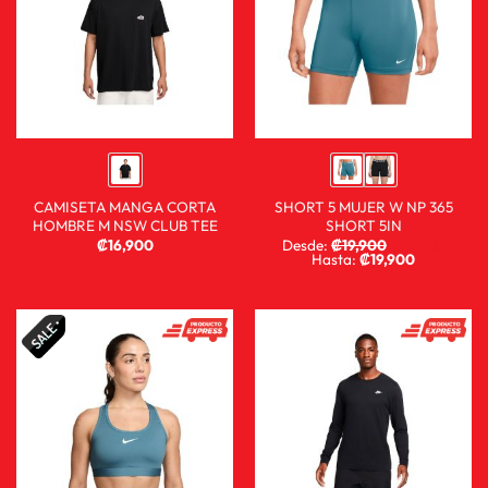
CAMISETA MANGA CORTA
SHORT 5 MUJER W NP 365
HOMBRE M NSW CLUB TEE
SHORT 5IN
₡
16,900
Desde:
₡
19,900
₡
9,900
Hasta:
₡
19,900