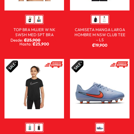
TOP BRA MUJER W NK
CAMISETA MANGA LARGA
SWSH MED SPT BRA
HOMBRE M NSW CLUB TEE
– LS
Desde:
₡
25,900
₡
13,900
Hasta:
₡
25,900
₡
19,900