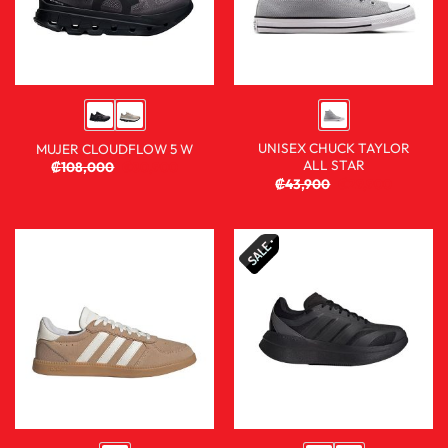
UNISEX CHUCK TAYLOR
MUJER CLOUDFLOW 5 W
ALL STAR
₡
108,000
₡
80,900
₡
43,900
₡
29,900