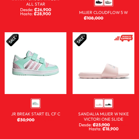
ALL STAR
Desde:
₡
26,900
MUJER CLOUDFLOW 5 W
Hasta:
₡
28,900
₡
108,000
₡
80,900
SANDALIA MUJER W NIKE
JR BREAK START EL CF C
VICTORI ONE SLIDE
₡
30,900
₡
24,900
Desde:
₡
23,900
₡
15,900
Hasta:
₡
18,900