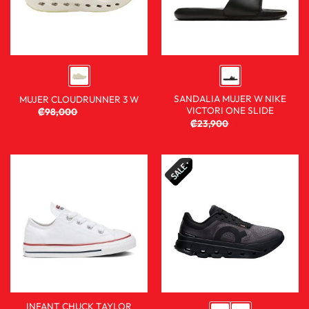
SANDALIA MUJER W NIKE
MUJER CLOUDRUNNER 3 W
VICTORI ONE SLIDE
₡
98,000
₡
72,900
₡
23,900
₡
18,900
INFANT CHUCK TAYLOR