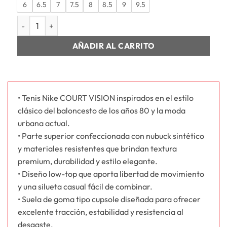
6
6.5
7
7.5
8
8.5
9
9.5
MUJER W NIKE COURT VISION LO P NBK cantidad
AÑADIR AL CARRITO
• Tenis Nike COURT VISION inspirados en el estilo
clásico del baloncesto de los años 80 y la moda
urbana actual.
• Parte superior confeccionada con nubuck sintético
y materiales resistentes que brindan textura
premium, durabilidad y estilo elegante.
• Diseño low-top que aporta libertad de movimiento
y una silueta casual fácil de combinar.
• Suela de goma tipo cupsole diseñada para ofrecer
excelente tracción, estabilidad y resistencia al
desgaste.