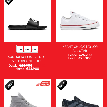
INFANT CHUCK TAYLOR
ALL STAR
Desde:
₡
26,900
SANDALIA HOMBRE NIKE
Hasta:
₡
28,900
VICTORI ONE SLIDE
Desde:
₡
23,900
₡
14,900
Hasta:
₡
23,900