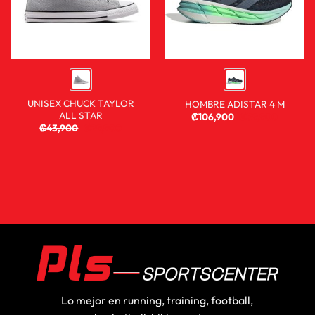
UNISEX CHUCK TAYLOR
HOMBRE ADISTAR 4 M
ALL STAR
₡
106,900
₡
59,900
₡
43,900
₡
29,900
Lo mejor en running, training, football,