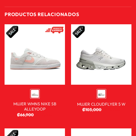
PRODUCTOS RELACIONADOS
MUJER WMNS NIKE SB
MUJER CLOUDFLYER 5 W
ALLEYOOP
₡
103,000
₡
76,900
₡
66,900
₡
29,900