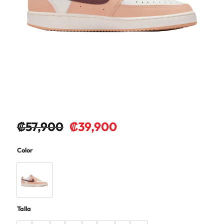
₡
57,900
₡
39,900
Color
Talla