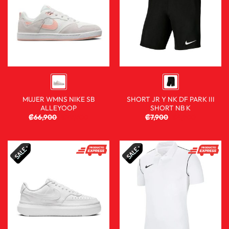
MUJER WMNS NIKE SB
SHORT JR Y NK DF PARK III
ALLEYOOP
SHORT NB K
₡
66,900
₡
29,900
₡
7,900
₡
4,900