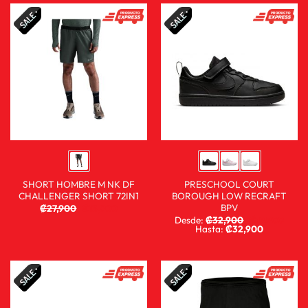
SHORT HOMBRE M NK DF
PRESCHOOL COURT
CHALLENGER SHORT 72IN1
BOROUGH LOW RECRAFT
BPV
₡
27,900
₡
13,900
Desde:
₡
32,900
₡
19,900
Hasta:
₡
32,900