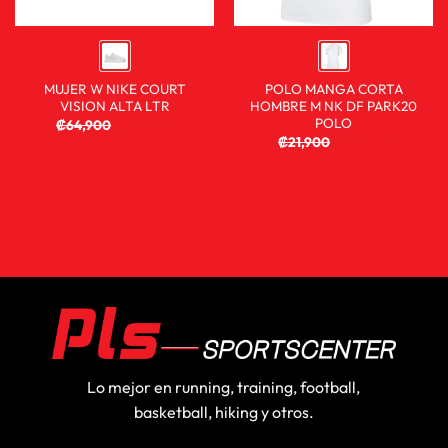
MUJER W NIKE COURT
POLO MANGA CORTA
VISION ALTA LTR
HOMBRE M NK DF PARK20
POLO
₡
64,900
₡
23,900
₡
21,900
₡
14,900
Lo mejor en running, training, football,
basketball, hiking y otros.