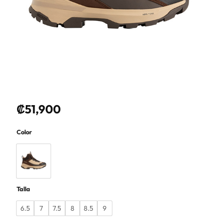
₡
51,900
Color
Talla
6.5
7
7.5
8
8.5
9