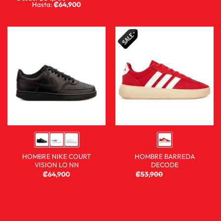
Hasta:
₡
64,900
HOMBRE NIKE COURT
HOMBRE BARREDA
VISION LO NN
DECODE
₡
64,900
₡
53,900
₡
35,900