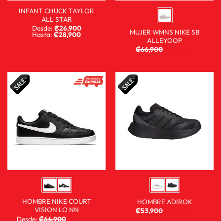
INFANT CHUCK TAYLOR
ALL STAR
Desde:
₡
26,900
MUJER WMNS NIKE SB
Hasta:
₡
28,900
ALLEYOOP
₡
66,900
₡
29,900
HOMBRE NIKE COURT
HOMBRE ADIROK
VISION LO NN
₡
53,900
₡
35,900
Desde:
₡
64,900
₡
29,900