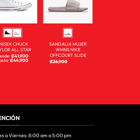
NISEX CHUCK
SANDALIA MUJER
YLOR ALL STAR
WMNS NIKE
OFFCOURT SLIDE
esde:
₡
41,900
asta:
₡
44,900
₡
26,900
₡
17,900
ENCIÓN
es a Viernes: 8:00 am a 5:00 pm