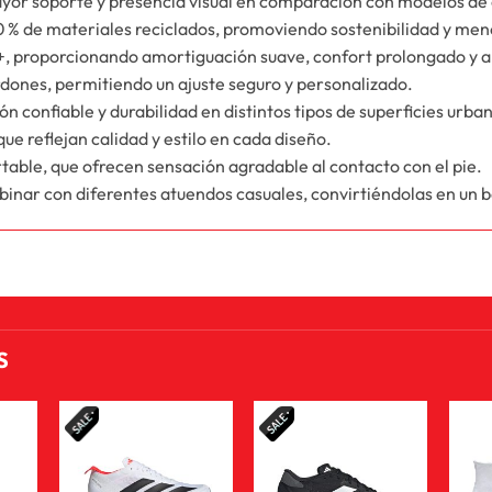
yor soporte y presencia visual en comparación con modelos de 
 % de materiales reciclados, promoviendo sostenibilidad y me
, proporcionando amortiguación suave, confort prolongado y a
rdones, permitiendo un ajuste seguro y personalizado.
n confiable y durabilidad en distintos tipos de superficies urba
e reflejan calidad y estilo en cada diseño.
rtable, que ofrecen sensación agradable al contacto con el pie.
nar con diferentes atuendos casuales, convirtiéndolas en un bá
S