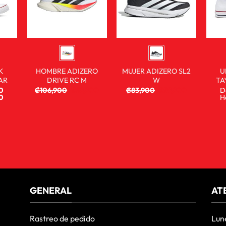
K
HOMBRE ADIZERO
MUJER ADIZERO SL2
U
AR
DRIVE RC M
W
TA
0
₡
106,900
₡
59,900
₡
83,900
₡
59,900
D
0
H
GENERAL
AT
Rastreo de pedido
Lun