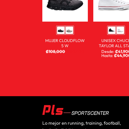
MUJER CLOUDFLOW
UNISEX CHUC
5 W
TAYLOR ALL ST
₡
108,000
₡
80,900
Desde:
₡
41,90
Hasta:
₡
44,90
Lo mejor en running, training, football,