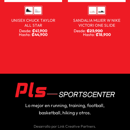
UNISEX CHUCK TAYLOR
SANDALIA MUJER W NIKE
ALL STAR
VICTORI ONE SLIDE
Desde:
₡
41,900
Desde:
₡
23,900
₡
15,900
Hasta:
₡
44,900
Hasta:
₡
18,900
Lo mejor en running, training, football,
basketball, hiking y otros.
Desarrollo por
Link Creative Partners
.