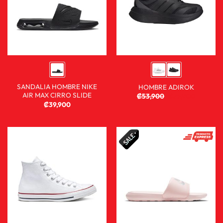
SANDALIA HOMBRE NIKE
HOMBRE ADIROK
AIR MAX CIRRO SLIDE
₡
53,900
₡
35,900
₡
39,900