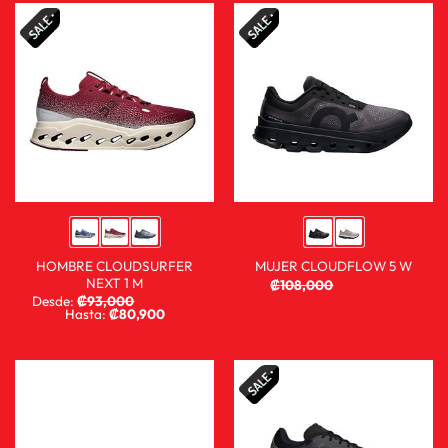
HOMBRE CLOUDSURFER
MUJER CLOUDFLOW 5 W
NEXT 1 M
₡
108,000
₡
80,900
Desde:
₡
93,000
₡
68,900
Hasta:
₡
80,900