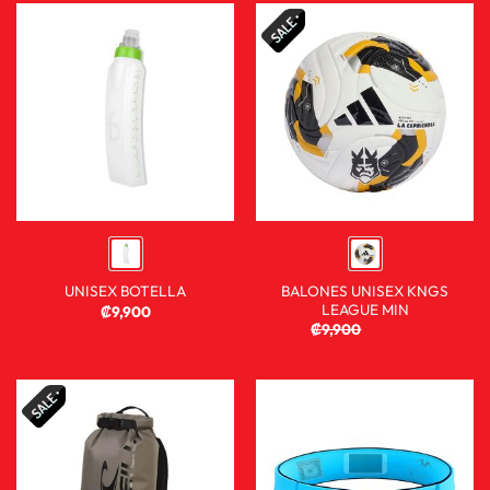
BALONES UNISEX KNGS
UNISEX BOTELLA
LEAGUE MIN
₡
9,900
₡
9,900
₡
7,900