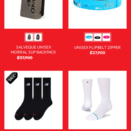
SALVEQUE UNISEX
UNISEX FLIPBELT ZIPPER
MORRAL SUP BACKPACK
₡
27,900
₡
37,900
₡
18,600