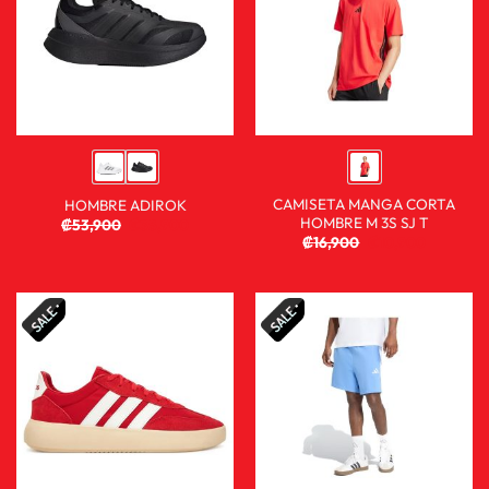
CAMISETA MANGA CORTA
HOMBRE ADIROK
HOMBRE M 3S SJ T
₡
53,900
₡
35,900
₡
16,900
₡
10,900