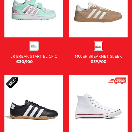
JR BREAK START EL CF C
MUJER BREAKNET SLEEK
₡
30,900
₡
24,900
₡
39,900