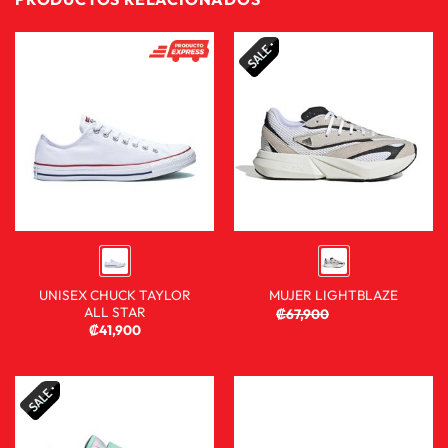
UNISEX CHUCK TAYLOR
MUJER LIGHTBLAZE
ALL STAR
₡
67,900
₡
36,900
₡
41,900