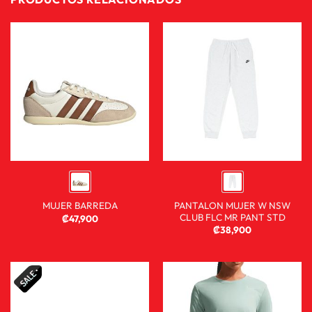
PANTALON MUJER W NSW
MUJER BARREDA
CLUB FLC MR PANT STD
₡
47,900
₡
38,900