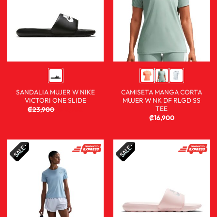
SANDALIA MUJER W NIKE
CAMISETA MANGA CORTA
VICTORI ONE SLIDE
MUJER W NK DF RLGD SS
TEE
₡
23,900
₡
18,900
₡
16,900