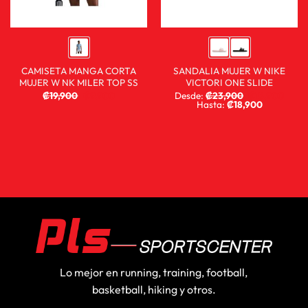
CAMISETA MANGA CORTA
SANDALIA MUJER W NIKE
MUJER W NK MILER TOP SS
VICTORI ONE SLIDE
₡
19,900
₡
9,900
Desde:
₡
23,900
₡
15,900
Hasta:
₡
18,900
Lo mejor en running, training, football,
basketball, hiking y otros.