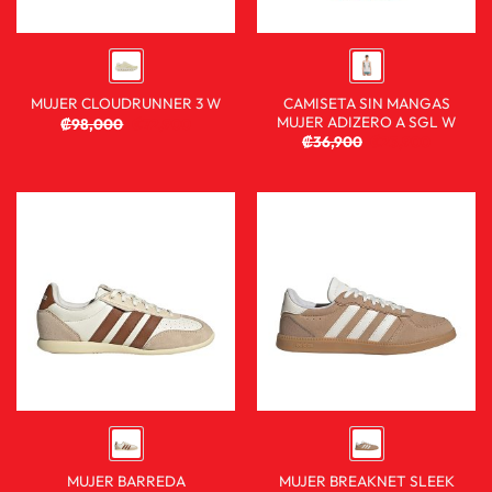
CAMISETA SIN MANGAS
MUJER CLOUDRUNNER 3 W
MUJER ADIZERO A SGL W
₡
98,000
₡
72,900
₡
36,900
₡
23,900
MUJER BARREDA
MUJER BREAKNET SLEEK