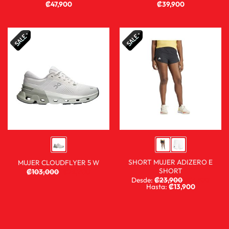
₡
47,900
₡
39,900
SHORT MUJER ADIZERO E
MUJER CLOUDFLYER 5 W
SHORT
₡
103,000
₡
76,900
Desde:
₡
23,900
₡
7,900
Hasta:
₡
13,900