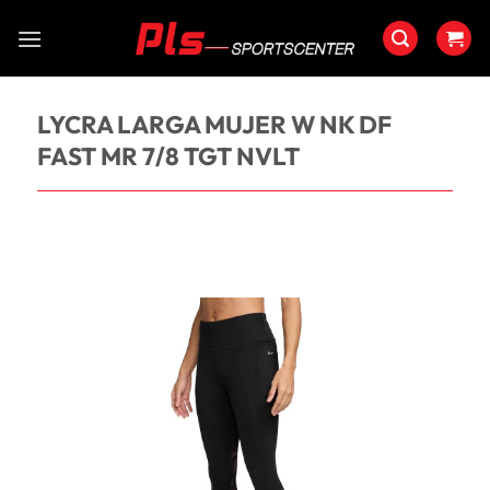
Saltar
al
contenido
LYCRA LARGA MUJER W NK DF
FAST MR 7/8 TGT NVLT