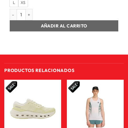
L
XS
LYCRA LARGA MUJER W NK DF FAST MR 7/8 TGT NVLT cantid
AÑADIR AL CARRITO
PRODUCTOS RELACIONADOS