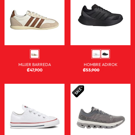
MUJER BARREDA
HOMBRE ADIROK
₡
47,900
₡
53,900
₡
35,900