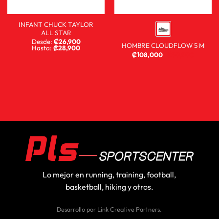
INFANT CHUCK TAYLOR
ALL STAR
Desde:
₡
26,900
HOMBRE CLOUDFLOW 5 M
Hasta:
₡
28,900
₡
108,000
₡
80,900
Lo mejor en running, training, football,
basketball, hiking y otros.
Desarrollo por
Link Creative Partners
.