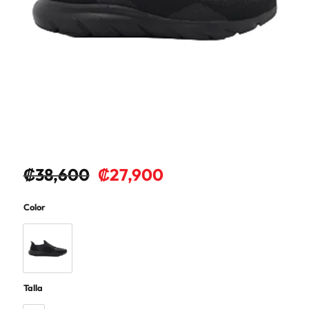
₡
38,600
₡
27,900
Color
Talla