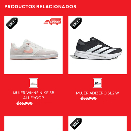
PRODUCTOS RELACIONADOS
MUJER WMNS NIKE SB
MUJER ADIZERO SL2 W
ALLEYOOP
₡
83,900
₡
59,900
₡
66,900
₡
29,900