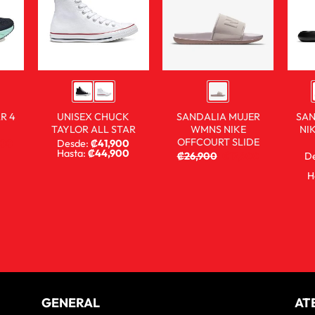
R 4
UNISEX CHUCK
SANDALIA MUJER
SAN
TAYLOR ALL STAR
WMNS NIKE
NI
OFFCOURT SLIDE
900
Desde:
₡
41,900
Hasta:
₡
44,900
₡
26,900
₡
17,900
D
H
GENERAL
AT