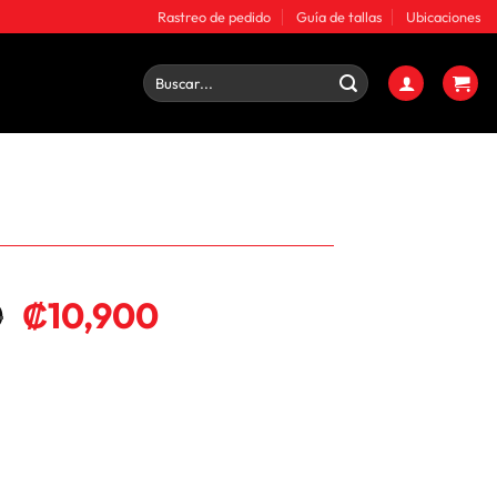
Rastreo de pedido
Guía de tallas
Ubicaciones
Buscar
por:
0
₡
10,900