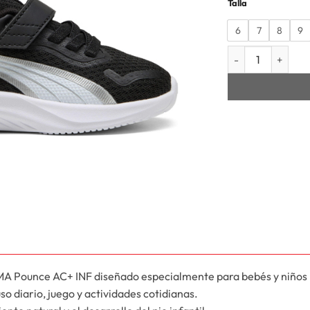
Talla
6
7
8
9
INFANT POUNCE A
MA Pounce AC+ INF diseñado especialmente para bebés y niños
o diario, juego y actividades cotidianas.