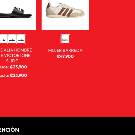
DALIA HOMBRE
MUJER BARREDA
KE VICTORI ONE
₡
47,900
SLIDE
esde:
₡
23,900
₡
14,900
asta:
₡
23,900
ENCIÓN