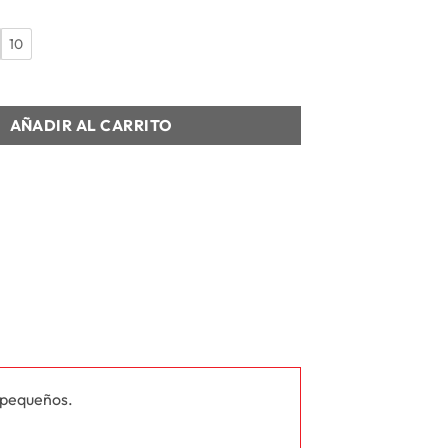
10
C+ INF cantidad
AÑADIR AL CARRITO
 pequeños.