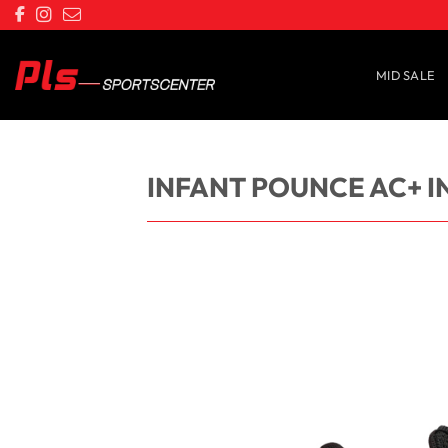
Saltar
al
contenido
MID SALE
INFANT POUNCE AC+ I