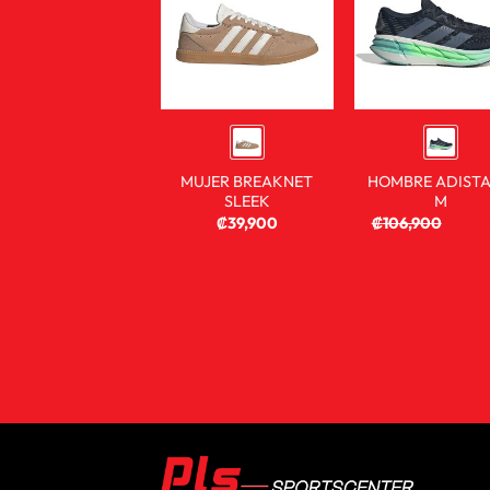
MUJER BREAKNET
HOMBRE ADISTA
SLEEK
M
₡
39,900
₡
106,900
₡
59,