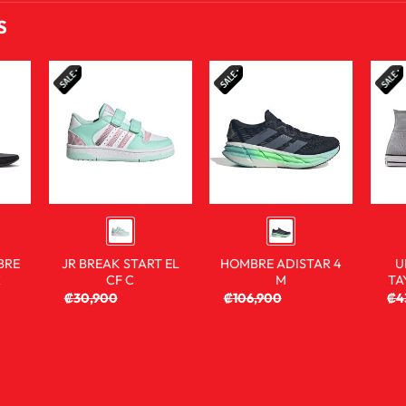
S
BRE
JR BREAK START EL
HOMBRE ADISTAR 4
U
X
CF C
M
TA
₡
30,900
₡
24,900
₡
106,900
₡
59,900
₡
4