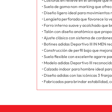
• Costuras en relieve en el antepié que 
• Suela de goma non-marking que ofrece 
• Diseño ligero ideal para movimientos 
• Lengüeta perforada que favorece la ve
• Forro interno suave y acolchado que 
• Talón con diseño anatómico que propo
• Ajuste clásico con sistema de cordone
• Botines adidas Deportivo III IN MEN re
• Construcción de perfil bajo que mejora
• Suela flexible con excelente agarre pa
• Modelo adidas Deportivo III reconocid
• Calzado indoor para hombre ideal para
• Diseño adidas con las icónicas 3 franja
• Fabricados para brindar estabilidad, c