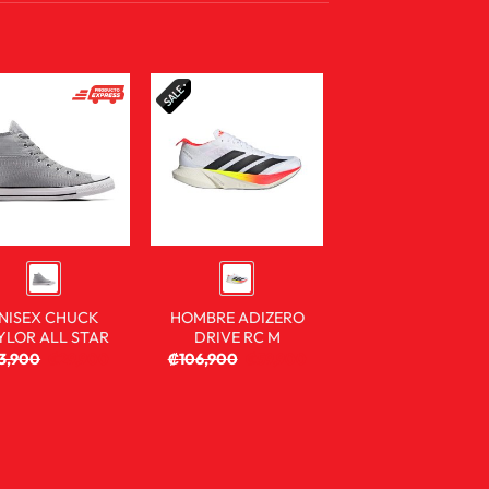
NISEX CHUCK
HOMBRE ADIZERO
YLOR ALL STAR
DRIVE RC M
3,900
₡
29,900
₡
106,900
₡
59,900