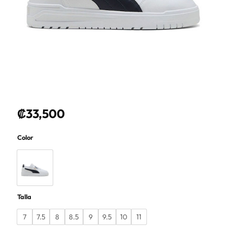
₡
33,500
Color
Talla
7
7.5
8
8.5
9
9.5
10
11