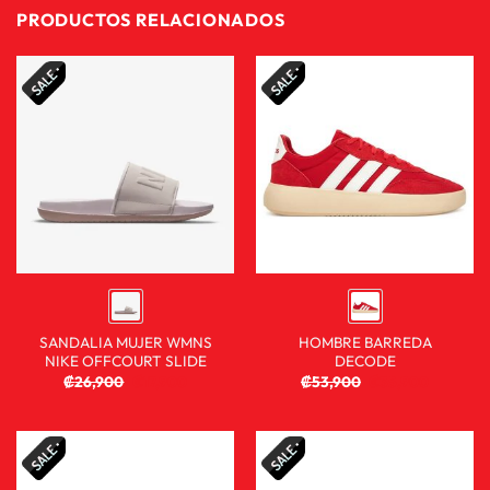
PRODUCTOS RELACIONADOS
SANDALIA MUJER WMNS
HOMBRE BARREDA
NIKE OFFCOURT SLIDE
DECODE
₡
26,900
₡
17,900
₡
53,900
₡
35,900