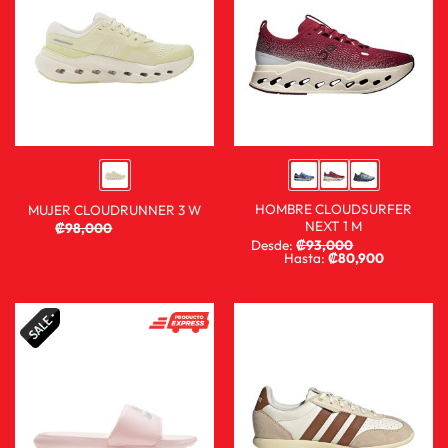
HOMBRE CLOUDSURFER
MUJER CLOUDRUNNER 3 W
NEXT 1 M
₡
98,000
₡
72,900
Desde:
₡
93,000
₡
68,900
Hasta:
₡
80,900