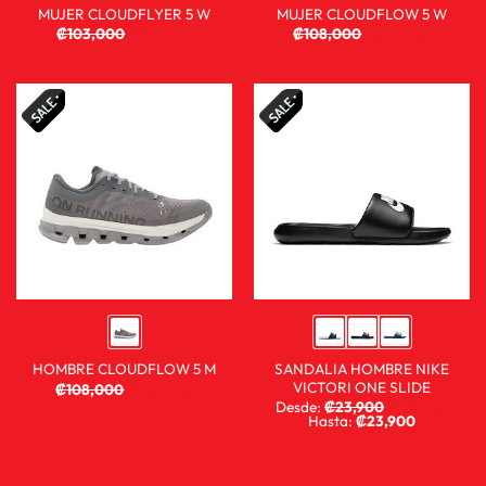
MUJER CLOUDFLYER 5 W
MUJER CLOUDFLOW 5 W
₡
103,000
₡
76,900
₡
108,000
₡
80,900
SANDALIA HOMBRE NIKE
HOMBRE CLOUDFLOW 5 M
VICTORI ONE SLIDE
₡
108,000
₡
80,900
Desde:
₡
23,900
₡
14,900
Hasta:
₡
23,900