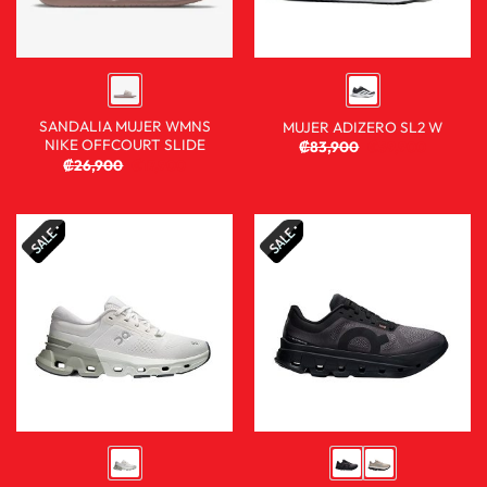
SANDALIA MUJER WMNS
MUJER ADIZERO SL2 W
NIKE OFFCOURT SLIDE
₡
83,900
₡
59,900
₡
26,900
₡
17,900