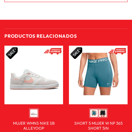
PRODUCTOS RELACIONADOS
MUJER WMNS NIKE SB
SHORT 5 MUJER W NP 365
ALLEYOOP
SHORT 5IN