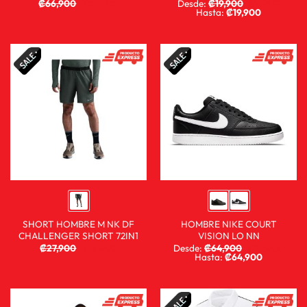
₡
66,900
₡
29,900
Desde:
₡
19,900
₡
9,900
Hasta:
₡
19,900
SHORT HOMBRE M NK DF
HOMBRE NIKE COURT
CHALLENGER SHORT 72IN1
VISION LO NN
₡
27,900
₡
13,900
Desde:
₡
64,900
₡
29,900
Hasta:
₡
64,900