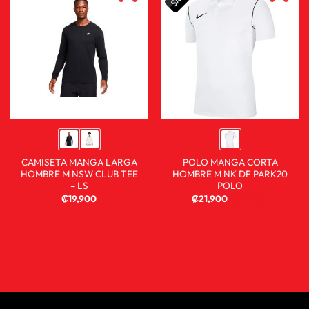
CAMISETA MANGA LARGA
POLO MANGA CORTA
HOMBRE M NSW CLUB TEE
HOMBRE M NK DF PARK20
– LS
POLO
₡
19,900
₡
21,900
₡
14,900