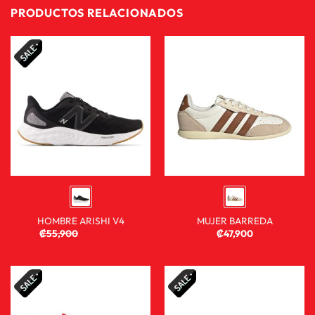
PRODUCTOS RELACIONADOS
HOMBRE ARISHI V4
MUJER BARREDA
₡
55,900
₡
38,900
₡
47,900