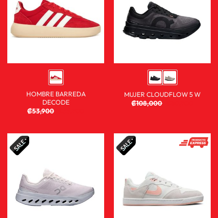
HOMBRE BARREDA
MUJER CLOUDFLOW 5 W
DECODE
₡
108,000
₡
80,900
₡
53,900
₡
35,900