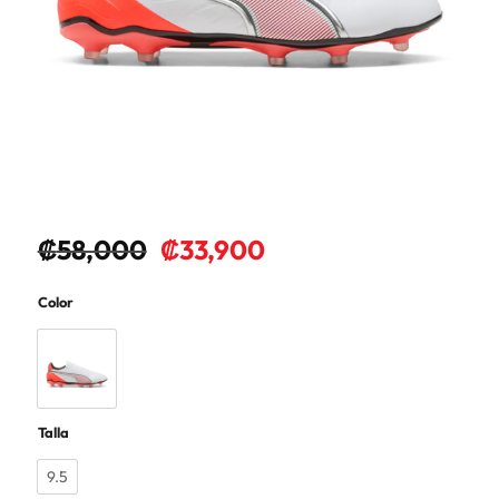
₡
58,000
₡
33,900
Color
Talla
9.5