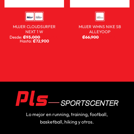
MUJER CLOUDSURFER
MUJER WMNS NIKE SB
NEXT 1 W
ALLEYOOP
Desde:
₡
93,000
₡
68,900
₡
66,900
₡
29,900
Hasta:
₡
72,900
Lo mejor en running, training, football,
basketball, hiking y otros.