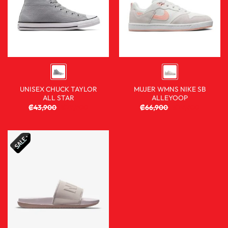
UNISEX CHUCK TAYLOR
MUJER WMNS NIKE SB
ALL STAR
ALLEYOOP
₡
43,900
₡
29,900
₡
66,900
₡
29,900