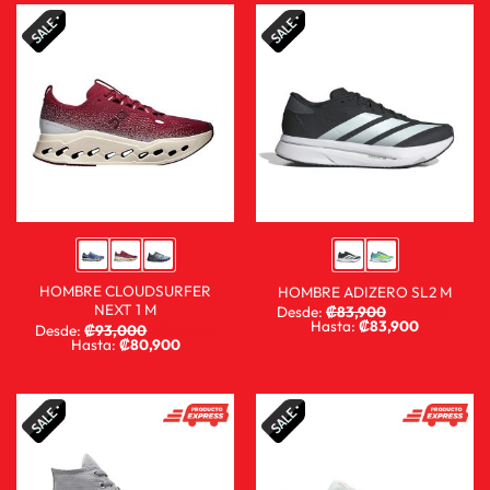
HOMBRE CLOUDSURFER
HOMBRE ADIZERO SL2 M
NEXT 1 M
Desde:
₡
83,900
₡
59,900
Hasta:
₡
83,900
Desde:
₡
93,000
₡
68,900
Hasta:
₡
80,900