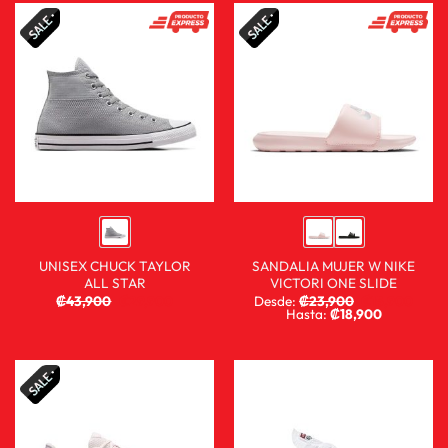
UNISEX CHUCK TAYLOR
SANDALIA MUJER W NIKE
ALL STAR
VICTORI ONE SLIDE
₡
43,900
₡
29,900
Desde:
₡
23,900
₡
15,900
Hasta:
₡
18,900