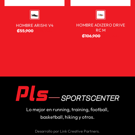
HOMBRE ADIZERO DRIVE
HOMBRE ARISHI V4
RC M
₡
55,900
₡
38,900
₡
106,900
₡
59,900
Lo mejor en running, training, football,
basketball, hiking y otros.
Desarrollo por
Link Creative Partners
.