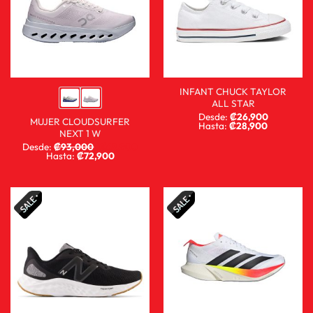
INFANT CHUCK TAYLOR
ALL STAR
Desde:
₡
26,900
MUJER CLOUDSURFER
Hasta:
₡
28,900
NEXT 1 W
Desde:
₡
93,000
₡
68,900
Hasta:
₡
72,900