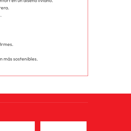
ort en un diseño liviano.
rera.
.
firmes.
n más sostenibles.