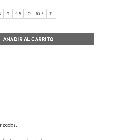
5
9
9.5
10
10.5
11
RUN NITRO 2 cantidad
AÑADIR AL CARRITO
anzados.