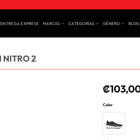
ENTREGA EXPRESS
MARCAS
CATEGORÍAS
GÉNERO
BLOG
NITRO 2
₡
103,0
Color