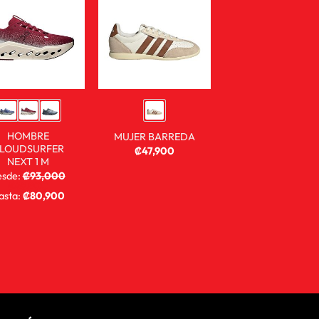
HOMBRE
MUJER BARREDA
LOUDSURFER
₡
47,900
NEXT 1 M
sde:
₡
93,000
₡
68,900
asta:
₡
80,900