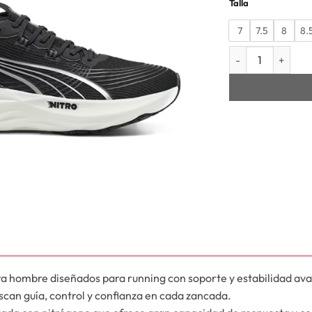
Talla
7
7.5
8
8.
HOMBRE FOREVER
hombre diseñados para running con soporte y estabilidad av
can guía, control y confianza en cada zancada.