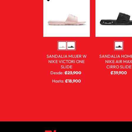
SANDALIA MUJER W
SANDALIA HOM
NIKE VICTORI ONE
NIKE AIR MA
SLIDE
CIRRO SLIDE
Desde:
₡
23,900
₡
39,900
₡
15,900
Hasta:
₡
18,900