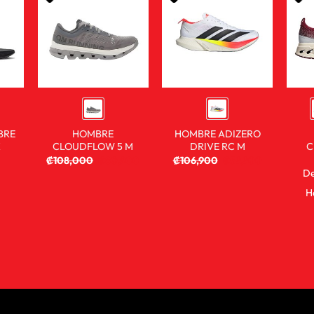
BRE
HOMBRE
HOMBRE ADIZERO
X
CLOUDFLOW 5 M
DRIVE RC M
C
₡
108,000
₡
80,900
₡
106,900
₡
59,900
De
H