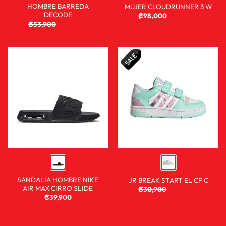
HOMBRE BARREDA
MUJER CLOUDRUNNER 3 W
DECODE
₡
98,000
₡
72,900
₡
53,900
₡
35,900
SANDALIA HOMBRE NIKE
JR BREAK START EL CF C
AIR MAX CIRRO SLIDE
₡
30,900
₡
24,900
₡
39,900