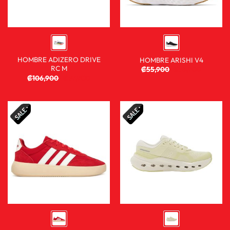
HOMBRE ADIZERO DRIVE
HOMBRE ARISHI V4
RC M
₡
55,900
₡
38,900
₡
106,900
₡
59,900