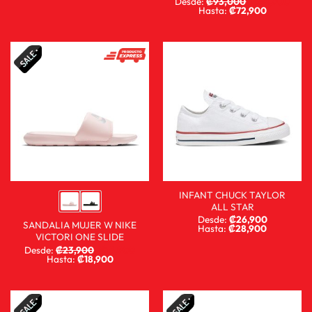
Desde:
₡
93,000
₡
68,900
Hasta:
₡
72,900
INFANT CHUCK TAYLOR
ALL STAR
Desde:
₡
26,900
SANDALIA MUJER W NIKE
Hasta:
₡
28,900
VICTORI ONE SLIDE
Desde:
₡
23,900
₡
15,900
Hasta:
₡
18,900