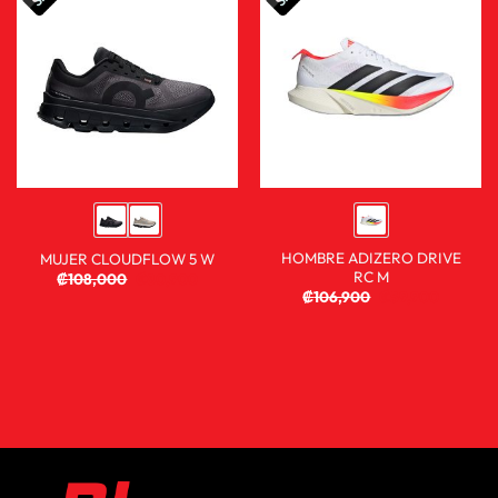
HOMBRE ADIZERO DRIVE
MUJER CLOUDFLOW 5 W
RC M
₡
108,000
₡
80,900
₡
106,900
₡
59,900