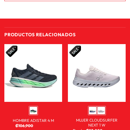
PRODUCTOS RELACIONADOS
MUJER CLOUDSURFER
HOMBRE ADISTAR 4 M
NEXT 1 W
₡
106,900
₡
59,900