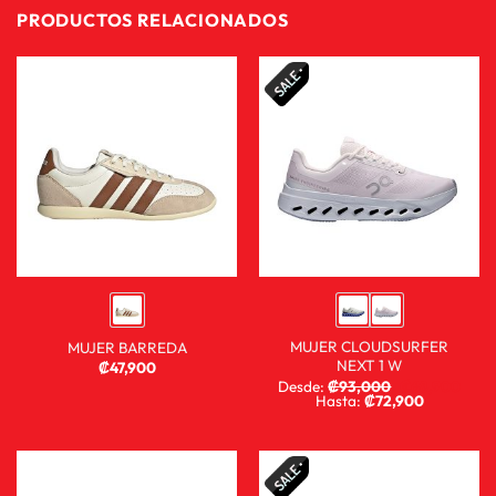
PRODUCTOS RELACIONADOS
MUJER CLOUDSURFER
MUJER BARREDA
NEXT 1 W
₡
47,900
Desde:
₡
93,000
₡
68,900
Hasta:
₡
72,900