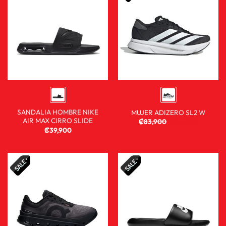
SANDALIA HOMBRE NIKE
MUJER ADIZERO SL2 W
AIR MAX CIRRO SLIDE
₡
83,900
₡
59,900
₡
39,900