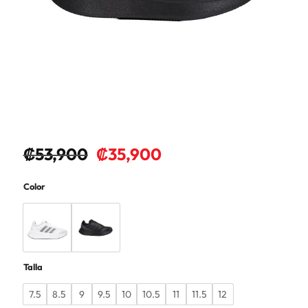
₡
53,900
₡
35,900
Color
Talla
7.5
8.5
9
9.5
10
10.5
11
11.5
12