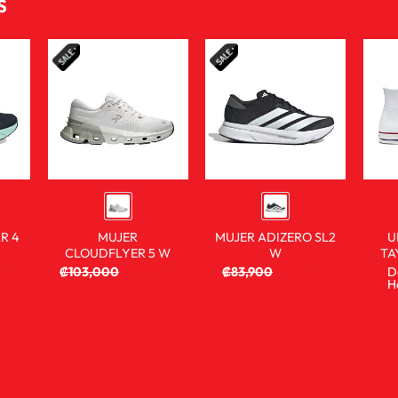
S
R 4
MUJER
MUJER ADIZERO SL2
U
CLOUDFLYER 5 W
W
TA
900
₡
103,000
₡
76,900
₡
83,900
₡
59,900
D
H