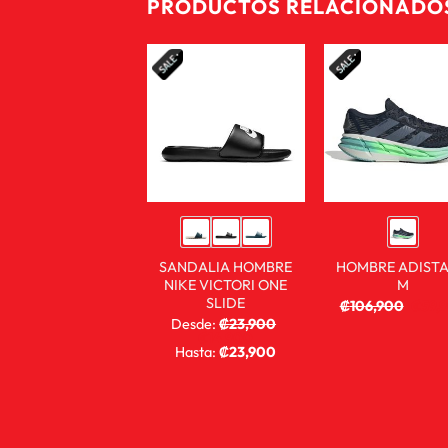
PRODUCTOS RELACIONADO
SANDALIA HOMBRE
HOMBRE ADISTA
NIKE VICTORI ONE
M
SLIDE
₡
106,900
₡
59,
Desde:
₡
23,900
₡
14,900
Hasta:
₡
23,900