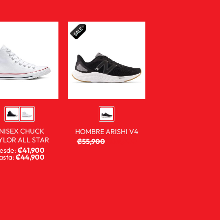
NISEX CHUCK
HOMBRE ARISHI V4
YLOR ALL STAR
₡
55,900
₡
38,900
esde:
₡
41,900
asta:
₡
44,900