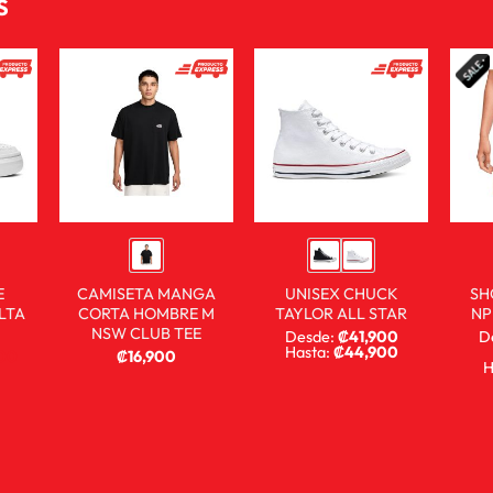
S
E
CAMISETA MANGA
UNISEX CHUCK
SH
LTA
CORTA HOMBRE M
TAYLOR ALL STAR
NP
NSW CLUB TEE
Desde:
₡
41,900
D
Hasta:
₡
44,900
900
₡
16,900
H