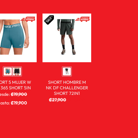
ORT 5 MUJER W
SHORT HOMBRE M
 365 SHORT 5IN
NK DF CHALLENGER
SHORT 72IN1
esde:
₡
19,900
₡
9,900
₡
27,900
₡
13,900
asta:
₡
19,900