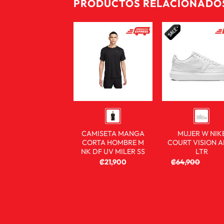
PRODUCTOS RELACIONADO
CAMISETA MANGA
MUJER W NIK
CORTA HOMBRE M
COURT VISION A
NK DF UV MILER SS
LTR
₡
21,900
₡
64,900
₡
23,