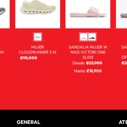
MUJER
SANDALIA MUJER W
SA
 M
CLOUDRUNNER 3 W
NIKE VICTORI ONE
SLIDE
OF
900
₡
98,000
₡
72,900
Desde:
₡
23,900
₡
2
₡
15,900
Hasta:
₡
18,900
GENERAL
AT