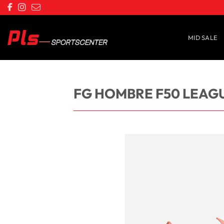
Saltar
al
contenido
MID SALE
FG HOMBRE F50 LEAG