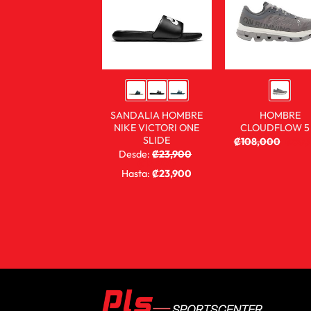
SANDALIA HOMBRE
HOMBRE
NIKE VICTORI ONE
CLOUDFLOW 5
SLIDE
₡
108,000
₡
80,
Desde:
₡
23,900
₡
14,900
Hasta:
₡
23,900