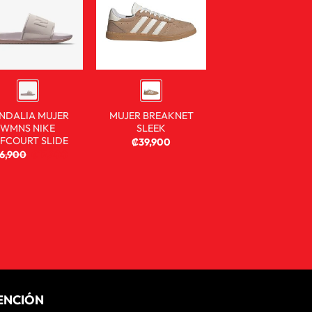
NDALIA MUJER
MUJER BREAKNET
WMNS NIKE
SLEEK
FCOURT SLIDE
₡
39,900
6,900
₡
17,900
ENCIÓN