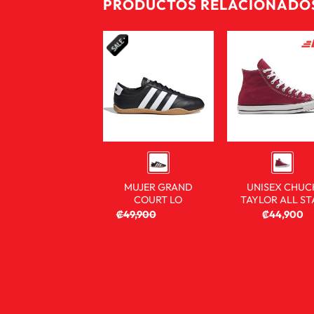
PRODUCTOS RELACIONADO
MUJER GRAND
UNISEX CHUC
COURT LO
TAYLOR ALL ST
₡
49,900
₡
39,900
₡
44,900