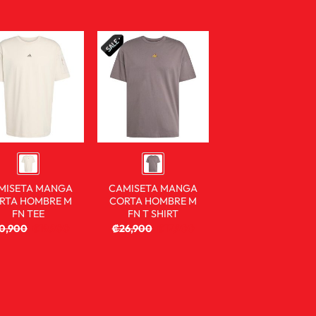
MISETA MANGA
CAMISETA MANGA
RTA HOMBRE M
CORTA HOMBRE M
FN TEE
FN T SHIRT
0,900
₡
19,900
₡
26,900
₡
17,900