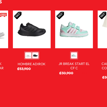
S
K
JR BREAK START EL
CA
HOMBRE ADIROK
AR
CF C
CO
₡
53,900
₡
35,900
₡
30,900
₡
24,900
₡
3