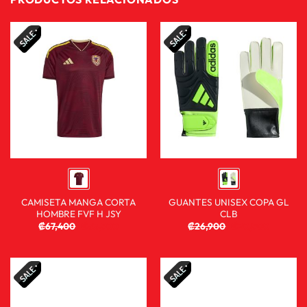
CAMISETA MANGA CORTA
GUANTES UNISEX COPA GL
HOMBRE FVF H JSY
CLB
₡
67,400
₡
53,900
₡
26,900
₡
20,900