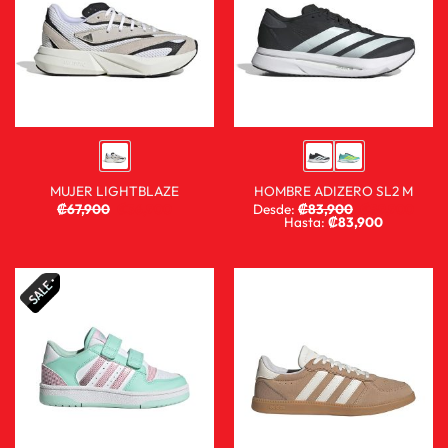
MUJER LIGHTBLAZE
HOMBRE ADIZERO SL2 M
₡
67,900
₡
36,900
Desde:
₡
83,900
₡
59,900
Hasta:
₡
83,900