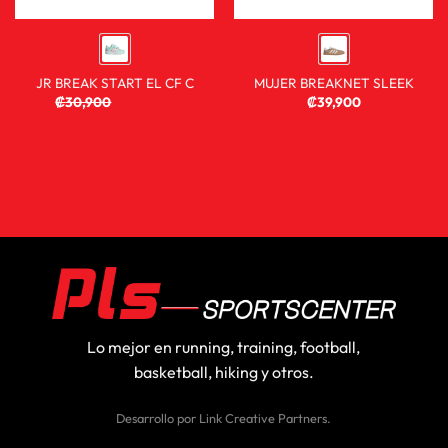
JR BREAK START EL CF C
MUJER BREAKNET SLEEK
₡
30,900
₡
24,900
₡
39,900
Lo mejor en running, training, football,
basketball, hiking y otros.
Desarrollo por
Link Creative Partners
.