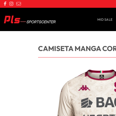
Saltar
al
contenido
MID SALE
CAMISETA MANGA COR