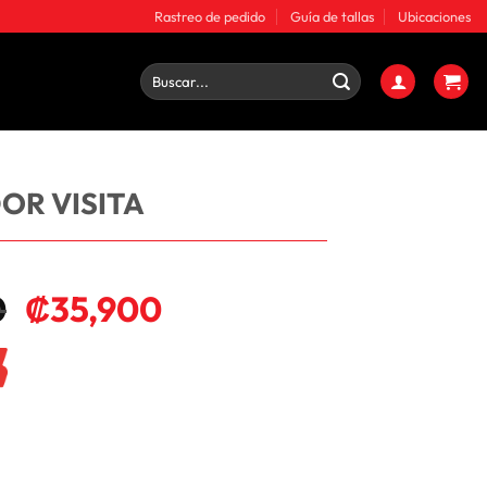
Rastreo de pedido
Guía de tallas
Ubicaciones
Buscar
por:
OR VISITA
0
₡
35,900