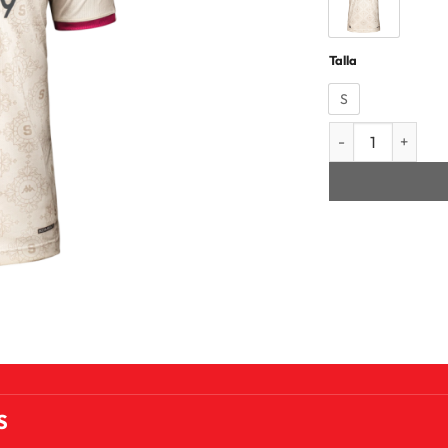
Talla
S
CAMISETA MANGA
S