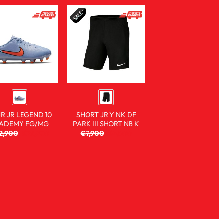
JR JR LEGEND 10
SHORT JR Y NK DF
ADEMY FG/MG
PARK III SHORT NB K
2,900
₡
25,900
₡
7,900
₡
4,900