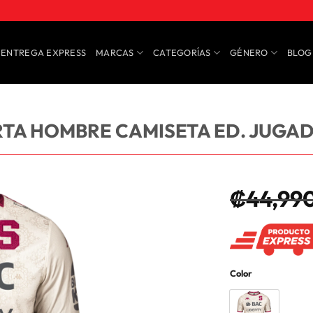
ENTREGA EXPRESS
MARCAS
CATEGORÍAS
GÉNERO
BLOG
TA HOMBRE CAMISETA ED. JUGAD
₡
44,99
Color