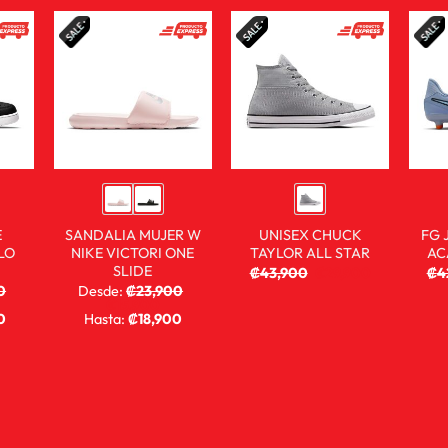
E
SANDALIA MUJER W
UNISEX CHUCK
FG 
LO
NIKE VICTORI ONE
TAYLOR ALL STAR
AC
SLIDE
₡
43,900
₡
29,900
₡
4
0
Desde:
₡
23,900
₡
15,900
0
Hasta:
₡
18,900