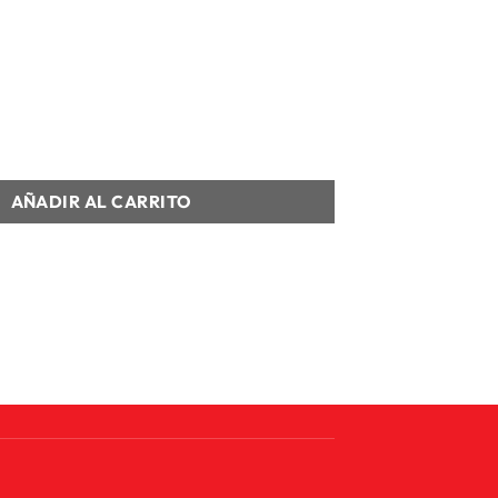
 CORTA HOMBRE CAMISETA ED. JUGADOR VISITA cantidad
AÑADIR AL CARRITO