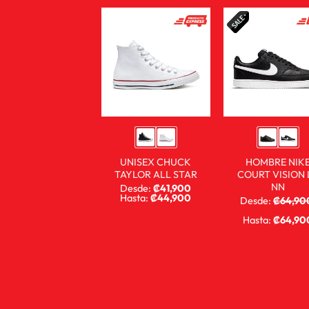
UNISEX CHUCK
HOMBRE NIK
TAYLOR ALL STAR
COURT VISION 
NN
Desde:
₡
41,900
Hasta:
₡
44,900
Desde:
₡
64,90
₡
29,900
Hasta:
₡
64,90