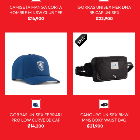
CAMISETA MANGA CORTA
GORRAS UNISEX MER DNA
HOMBRE M NSW CLUB TEE
BB CAP UNISEX
₡
16,900
₡
22,900
GORRAS UNISEX FERRARI
CANGURO UNISEX BMW
PRO LOW CURVE BB CAP
MMS BOXY WAIST BAG
₡
14,200
₡
21,900
₡
14,900