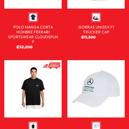
POLO MANGA CORTA
GORRAS UNISEX F1
HOMBRE FERRARI
TRUCKER CAP
SPORTSWEAR CLOUDSPUN
₡
11,300
₡
7,900
P
₡
32,200
₡
16,900