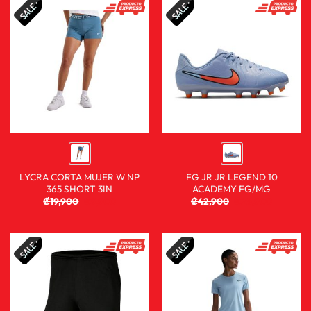
LYCRA CORTA MUJER W NP
FG JR JR LEGEND 10
365 SHORT 3IN
ACADEMY FG/MG
₡
19,900
₡
9,900
₡
42,900
₡
25,900