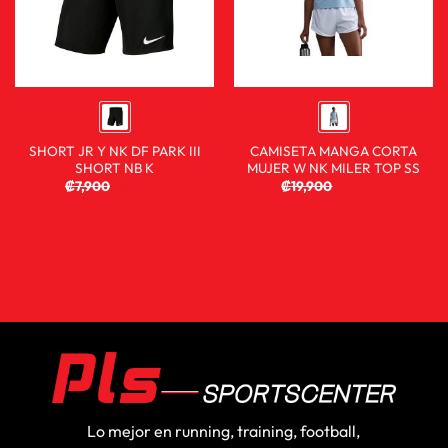
SHORT JR Y NK DF PARK III
CAMISETA MANGA CORTA
SHORT NB K
MUJER W NK MILER TOP SS
₡
7,900
₡
4,900
₡
19,900
₡
9,900
Lo mejor en running, training, football,