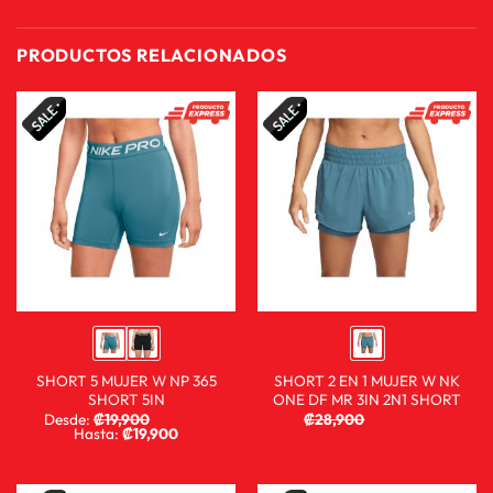
PRODUCTOS RELACIONADOS
SHORT 5 MUJER W NP 365
SHORT 2 EN 1 MUJER W NK
SHORT 5IN
ONE DF MR 3IN 2N1 SHORT
Desde:
₡
19,900
₡
9,900
₡
28,900
₡
15,900
Hasta:
₡
19,900