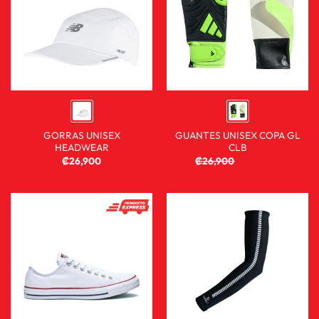
GORRAS UNISEX
GUANTES UNISEX COPA GL
HEADWEAR
CLB
₡
26,900
₡
26,900
₡
20,900