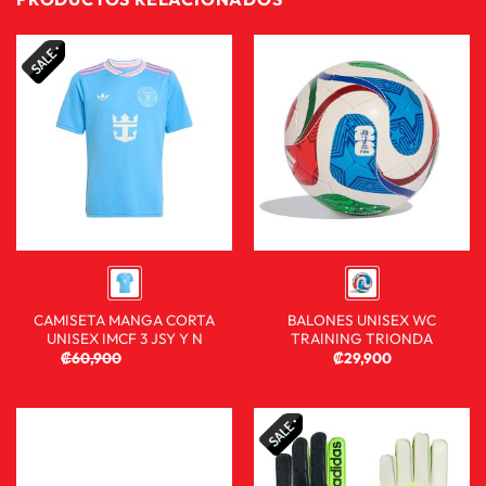
CAMISETA MANGA CORTA
BALONES UNISEX WC
UNISEX IMCF 3 JSY Y N
TRAINING TRIONDA
₡
60,900
₡
39,900
₡
29,900