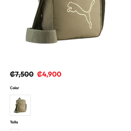
₡
7,500
₡
4,900
Color
Talla