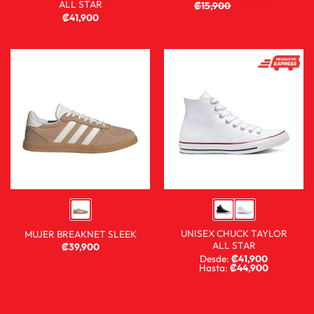
ALL STAR
₡
15,900
₡
10,900
₡
41,900
UNISEX CHUCK TAYLOR
MUJER BREAKNET SLEEK
ALL STAR
₡
39,900
Desde:
₡
41,900
Hasta:
₡
44,900