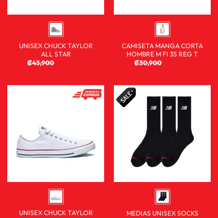
UNISEX CHUCK TAYLOR
CAMISETA MANGA CORTA
ALL STAR
HOMBRE M FI 3S REG T
₡
43,900
₡
29,900
₡
30,900
₡
19,900
UNISEX CHUCK TAYLOR
MEDIAS UNISEX SOCKS