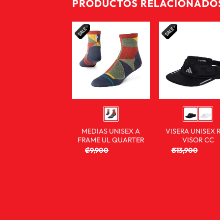
PRODUCTOS RELACIONADO
MEDIAS UNISEX A
VISERA UNISEX 
FRAME UL QUARTER
VISOR CC
₡
9,900
₡
4,900
₡
13,900
₡
9,9