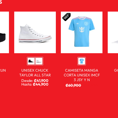
S
RUN
UNISEX CHUCK
CAMISETA MANGA
G
TAYLOR ALL STAR
CORTA UNISEX IMCF
3 JSY Y N
00
Desde:
₡
41,900
Hasta:
₡
44,900
₡
60,900
₡
39,900